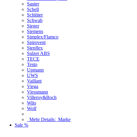
Sauter
Schell
Schlüter
Schwab
Sieger
Siemens
Simplex/Flamco
Spirovent
Stenflex
Sulzer ABS
TECE
Testo
Upmann
UWS
Vaillant
Viega
Viessmann
Villeroy&Boch
Wilo
Wolf
Mehr Details:
Marke
Sale %