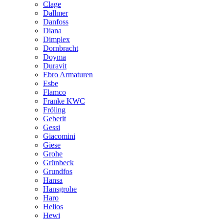
Clage
Dallmer
Danfoss
Diana
Dimplex
Dornbracht
Doyma
Duravit
Ebro Armaturen
Esbe
Flamco
Franke KWC
Fröling
Geberit
Gessi
Giacomini
Giese
Grohe
Grünbeck
Grundfos
Hansa
Hansgrohe
Haro
Helios
Hewi