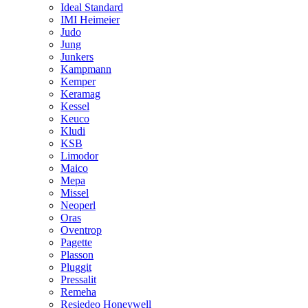
Ideal Standard
IMI Heimeier
Judo
Jung
Junkers
Kampmann
Kemper
Keramag
Kessel
Keuco
Kludi
KSB
Limodor
Maico
Mepa
Missel
Neoperl
Oras
Oventrop
Pagette
Plasson
Pluggit
Pressalit
Remeha
Resiedeo Honeywell